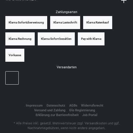
Zahlungsarten
Klarna Sofortüberweisung
Klarna Lastschrift
Klarna Ratenkauf
Klarna Rechnung
Klarna Sofort bezahlen
Pay with Klarna
Vorkasse
Versandarten
Impressum
Datenschutz
AGBs
Widerrufsrecht
Versand und Zahlung
Glo Registrierung
Erklärung zur Barrierefreiheit
Job Portal
* Alle Preise inkl. gesetzl. Mehrwertsteuer zzgl.
Versandkosten
und ggf.
Nachnahmegebühren, wenn nicht anders angegeben.