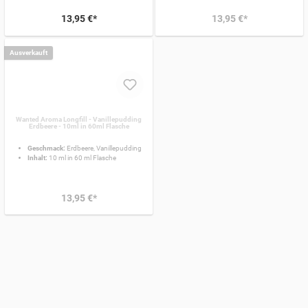
13,95 €*
13,95 €*
Ausverkauft
Wanted Aroma Longfill - Vanillepudding
Erdbeere - 10ml in 60ml Flasche
Geschmack:
Erdbeere, Vanillepudding
Inhalt:
10 ml in 60 ml Flasche
13,95 €*
Aroma: Liquid selbst mischen
Wer bereits einige Zeit die
E-Zigarette
bedient, weiß, man kommt nicht
selten umhin nur ein
Liquid
zu probieren. Hast du bereits deine Vorliebe