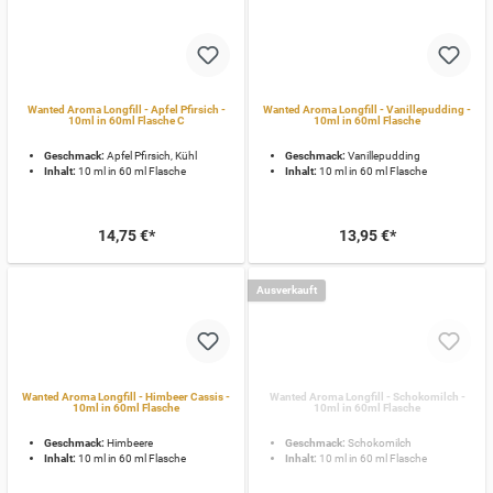
Wanted Aroma Longfill - Apfel Pfirsich -
Wanted Aroma Longfill - Vanillepudding -
10ml in 60ml Flasche C
10ml in 60ml Flasche
Geschmack:
Apfel Pfirsich, Kühl
Geschmack:
Vanillepudding
Inhalt:
10 ml in 60 ml Flasche
Inhalt:
10 ml in 60 ml Flasche
14,75 €*
13,95 €*
Ausverkauft
Wanted Aroma Longfill - Himbeer Cassis -
Wanted Aroma Longfill - Schokomilch -
10ml in 60ml Flasche
10ml in 60ml Flasche
Geschmack:
Himbeere
Geschmack:
Schokomilch
Inhalt:
10 ml in 60 ml Flasche
Inhalt:
10 ml in 60 ml Flasche