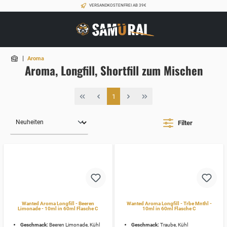
VERSANDKOSTENFREI AB 39€
|
Aroma
Aroma, Longfill, Shortfill zum Mischen
1
Filter
Wanted Aroma Longfill - Beeren
Wanted Aroma Longfill - Trbe Mnthl -
Limonade - 10ml in 60ml Flasche C
10ml in 60ml Flasche C
Geschmack:
Beeren Limonade, Kühl
Geschmack:
Traube, Kühl