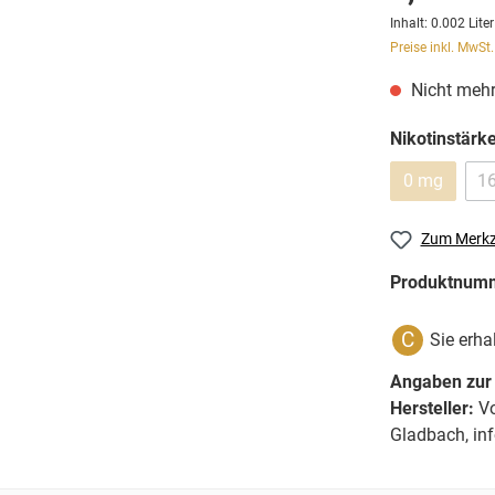
Inhalt:
0.002 Lite
Preise inkl. MwSt
Nicht mehr
Nikotinstärk
0 mg
1
Zum Merkz
Produktnum
C
Sie erha
Angaben zur 
Hersteller:
Vo
Gladbach, in