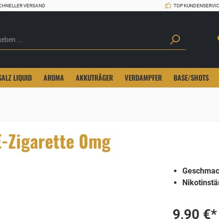
CHNELLER VERSAND
TOP KUNDENSERVI
SALZ LIQUID
AROMA
AKKUTRÄGER
VERDAMPFER
BASE/SHOTS
E-Zigarette 0mg
Geschmac
Nikotinstä
9,90 €*