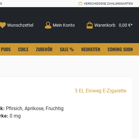
CE
VERSCHIEDENE ZAHLUNGSARTEN
Wunschzettel
Mein Konto
Warenkorb
0,00 €*
PODS
COILS
ZUBEHÖR
SALE %
NEUHEITEN
COMING SOON
5 EL Einweg E-Zigarette
k:
Pfirsich, Aprikose, Fruchtig
rke:
0 mg