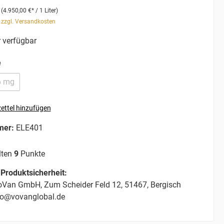
r
(4.950,00 €* / 1 Liter)
. zzgl. Versandkosten
 verfügbar
e
6 mg
ettel hinzufügen
mer:
ELE401
lten
9
Punkte
Produktsicherheit:
Van GmbH, Zum Scheider Feld 12, 51467, Bergisch
fo@vovanglobal.de