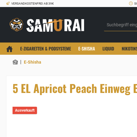
VERSANDKOSTENFREI AB 39€
S
E-ZIGARETTEN & PODSYSTEME
E-SHISHA
LIQUID
NIKOTIN
|
E-Shisha
5 EL Apricot Peach Einweg 
Ausverkauft