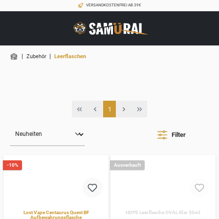
VERSANDKOSTENFREI AB 39€
|
|
Zubehör
Leerflaschen
1
Filter
-10%
Ausverkauft
Lost Vape Centaurus Quest BF
HDPE Leerflasche OVAL Klar 50ml
Aufbewahrungsflasche