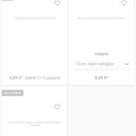
Leerflasche twist 60ml 20 fach
Slim Leerflasche mit Spitze 20 fach
Variante
0,85 €*
0,45 €*
0,95 €*
(11% gespart)
Ausverkauft
Lost Vape Centaurus Quest BF Squonk
Flasche