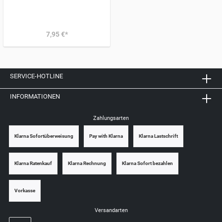
7,95 €*
SERVICE-HOTLINE
INFORMATIONEN
Zahlungsarten
Klarna Sofortüberweisung
Pay with Klarna
Klarna Lastschrift
Klarna Ratenkauf
Klarna Rechnung
Klarna Sofort bezahlen
Vorkasse
Versandarten