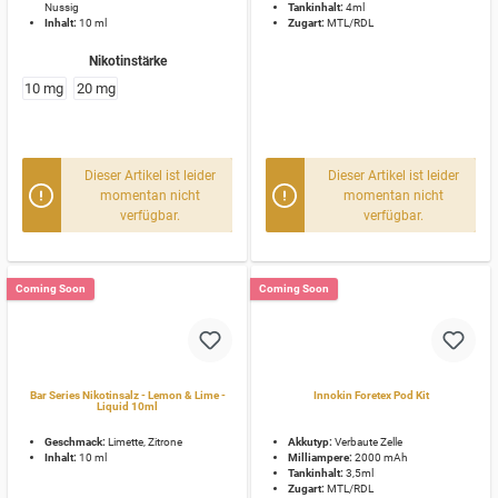
Nussig
Tankinhalt:
4ml
Inhalt:
10 ml
Zugart:
MTL/RDL
Nikotinstärke
10 mg
20 mg
Dieser Artikel ist leider
Dieser Artikel ist leider
momentan nicht
momentan nicht
verfügbar.
verfügbar.
Coming Soon
Coming Soon
Bar Series Nikotinsalz - Lemon & Lime -
Innokin Foretex Pod Kit
Liquid 10ml
Geschmack:
Limette, Zitrone
Akkutyp:
Verbaute Zelle
Inhalt:
10 ml
Milliampere:
2000 mAh
Tankinhalt:
3,5ml
Zugart:
MTL/RDL