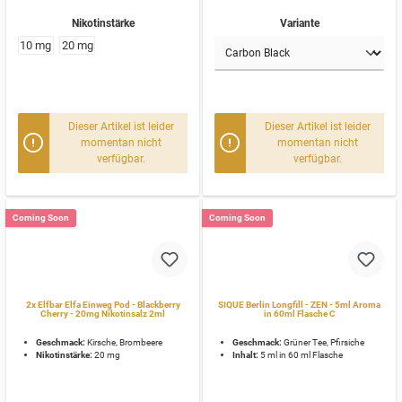
Nikotinstärke
Variante
10 mg
20 mg
Dieser Artikel ist leider
Dieser Artikel ist leider
momentan nicht
momentan nicht
verfügbar.
verfügbar.
Coming Soon
Coming Soon
2x Elfbar Elfa Einweg Pod - Blackberry
SIQUE Berlin Longfill - ZEN - 5ml Aroma
Cherry - 20mg Nikotinsalz 2ml
in 60ml Flasche C
Geschmack:
Kirsche, Brombeere
Geschmack:
Grüner Tee, Pfirsiche
Nikotinstärke:
20 mg
Inhalt:
5 ml in 60 ml Flasche