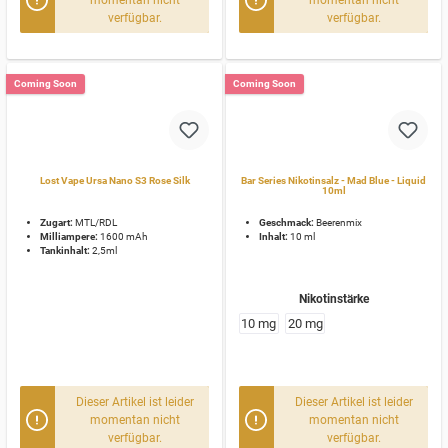
verfügbar.
verfügbar.
Coming Soon
Coming Soon
Lost Vape Ursa Nano S3 Rose Silk
Bar Series Nikotinsalz - Mad Blue - Liquid
10ml
Zugart:
MTL/RDL
Geschmack:
Beerenmix
Milliampere:
1600 mAh
Inhalt:
10 ml
Tankinhalt:
2,5ml
Nikotinstärke
10 mg
20 mg
Dieser Artikel ist leider
Dieser Artikel ist leider
momentan nicht
momentan nicht
verfügbar.
verfügbar.