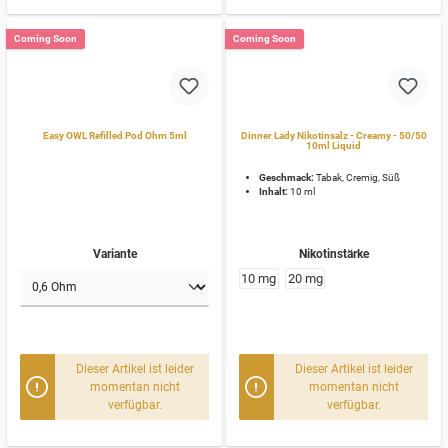
Coming Soon
Coming Soon
Easy OWL Refilled Pod Ohm 5ml
Dinner Lady Nikotinsalz - Creamy - 50/50
10ml Liquid
Geschmack:
Tabak, Cremig, Süß
Inhalt:
10 ml
Variante
Nikotinstärke
10 mg
20 mg
Dieser Artikel ist leider
Dieser Artikel ist leider
momentan nicht
momentan nicht
verfügbar.
verfügbar.