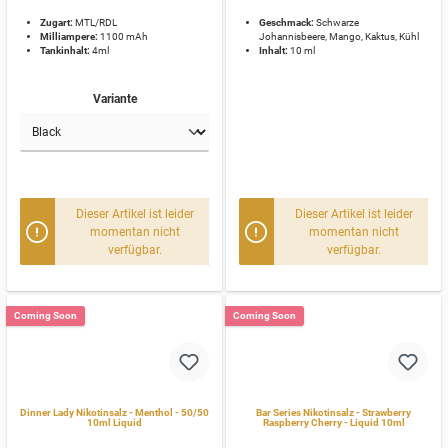
Zugart:
MTL/RDL
Geschmack:
Schwarze
Milliampere:
1100 mAh
Johannisbeere, Mango, Kaktus, Kühl
Tankinhalt:
4ml
Inhalt:
10 ml
Variante
Dieser Artikel ist leider
Dieser Artikel ist leider
momentan nicht
momentan nicht
verfügbar.
verfügbar.
Coming Soon
Coming Soon
Dinner Lady Nikotinsalz - Menthol - 50/50
Bar Series Nikotinsalz - Strawberry
10ml Liquid
Raspberry Cherry - Liquid 10ml