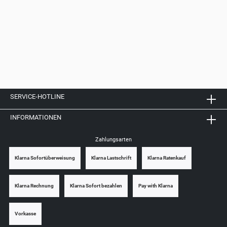
einen Blick
Hier findest du unsere Coming soon Artikel. Entdecke schon jetzt alle in
Kürze erscheinende Artikel rund um das Thema E-Zigaretten. Sichere dir
die neuesten Produkte als Erste/r und bleib immer auf dem Laufenden.
Coming soon E-Zigaretten, Liquids, Aroma und mehr Neues findest du
bei SAMURAI.
SERVICE-HOTLINE
INFORMATIONEN
Zahlungsarten
Klarna Sofortüberweisung
Klarna Lastschrift
Klarna Ratenkauf
Klarna Rechnung
Klarna Sofort bezahlen
Pay with Klarna
Vorkasse