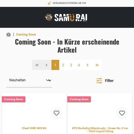
VERSANDKOSTENFREI AB 39€
|
Coming Soon
Coming Soon - In Kürze erscheinende
Artikel
1
2
3
4
Filter
Coming Soon
Coming Soon
Eleaf IORE MIX Kit
KTS Rocksliq Nikotinsalz - Green No.2 Ice
- 10ml Liquid 20mg