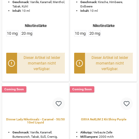
Geschmack:
Vanille, Karamell, Menthol,
Geschmack:
Kirsche, Himbeere,
Tabak, Kühl
Erdbeere
Inhalt:
10 ml
Inhalt:
10 ml
Nikotinstärke
Nikotinstärke
10 mg
20 mg
10 mg
20 mg
Dieser Artikel ist leider
Dieser Artikel ist leider
momentan nicht
momentan nicht
verfügbar.
verfügbar.
Coming Soon
Coming Soon
Dinner Lady Nikotinsalz - Caramel - 50/50
OXVA NeXLIM 2 Kit Shiny Purple
10ml Liquid
Geschmack:
Vanille, Karamell,
Akkutyp:
Verbaute Zelle
Butterscotch, Tabak, Süß, Cremig,
Milliampere:
2000 mAh