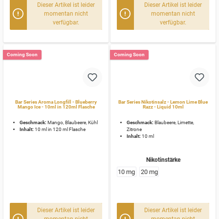
Dieser Artikel ist leider
Dieser Artikel ist leider
momentan nicht
momentan nicht
verfügbar.
verfügbar.
Coming Soon
Coming Soon
Bar Series Aroma Longfill - Blueberry
Bar Series Nikotinsalz - Lemon Lime Blue
Mango Ice - 10ml in 120ml Flasche
Razz - Liquid 10ml
Geschmack:
Mango, Blaubeere, Kühl
Geschmack:
Blaubeere, Limette,
Inhalt:
10 ml in 120 ml Flasche
Zitrone
Inhalt:
10 ml
Nikotinstärke
10 mg
20 mg
Dieser Artikel ist leider
Dieser Artikel ist leider
momentan nicht
momentan nicht