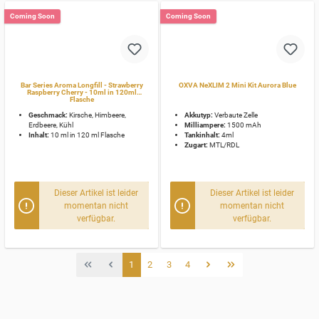
Coming Soon
Coming Soon
Bar Series Aroma Longfill - Strawberry
OXVA NeXLIM 2 Mini Kit Aurora Blue
Raspberry Cherry - 10ml in 120ml
Flasche
Geschmack:
Kirsche, Himbeere,
Akkutyp:
Verbaute Zelle
Erdbeere, Kühl
Milliampere:
1500 mAh
Inhalt:
10 ml in 120 ml Flasche
Tankinhalt:
4ml
Zugart:
MTL/RDL
Dieser Artikel ist leider
Dieser Artikel ist leider
momentan nicht
momentan nicht
verfügbar.
verfügbar.
1
2
3
4
Coming soon - alle in Kürze verfügbaren Artikel auf