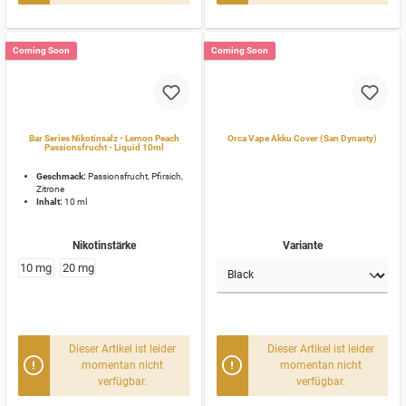
Coming Soon
Coming Soon
Bar Series Nikotinsalz - Lemon Peach
Orca Vape Akku Cover (San Dynasty)
Passionsfrucht - Liquid 10ml
Geschmack:
Passionsfrucht, Pfirsich,
Zitrone
Inhalt:
10 ml
Nikotinstärke
Variante
10 mg
20 mg
Dieser Artikel ist leider
Dieser Artikel ist leider
momentan nicht
momentan nicht
verfügbar.
verfügbar.