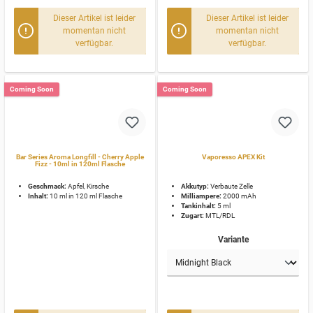
Dieser Artikel ist leider
Dieser Artikel ist leider
momentan nicht
momentan nicht
verfügbar.
verfügbar.
Coming Soon
Coming Soon
Bar Series Aroma Longfill - Cherry Apple
Vaporesso APEX Kit
Fizz - 10ml in 120ml Flasche
Geschmack:
Apfel, Kirsche
Akkutyp:
Verbaute Zelle
Inhalt:
10 ml in 120 ml Flasche
Milliampere:
2000 mAh
Tankinhalt:
5 ml
Zugart:
MTL/RDL
Variante