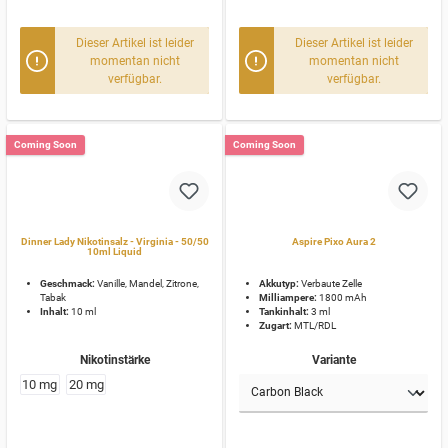
Dieser Artikel ist leider
Dieser Artikel ist leider
momentan nicht
momentan nicht
verfügbar.
verfügbar.
Coming Soon
Coming Soon
Dinner Lady Nikotinsalz - Virginia - 50/50
Aspire Pixo Aura 2
10ml Liquid
Geschmack:
Vanille, Mandel, Zitrone,
Akkutyp:
Verbaute Zelle
Tabak
Milliampere:
1800 mAh
Inhalt:
10 ml
Tankinhalt:
3 ml
Zugart:
MTL/RDL
Nikotinstärke
Variante
10 mg
20 mg