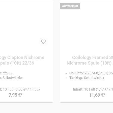
Ausverkauft
logy Clapton Nichrome
Coilology Framed S
pule (10ft) 22/36
Nichrome Spule (10ft)
0,4*0,1/36
o:
22/36
Coil Info:
2-26/4-0,4*0,1/36
:
Selbstwickler
Tanktyp:
Selbstwickler
t:
10 Fuß
(0,80 €* / 1 Fuß)
Inhalt:
10 Fuß
(1,17 €* / 
7,95 €*
11,69 €*