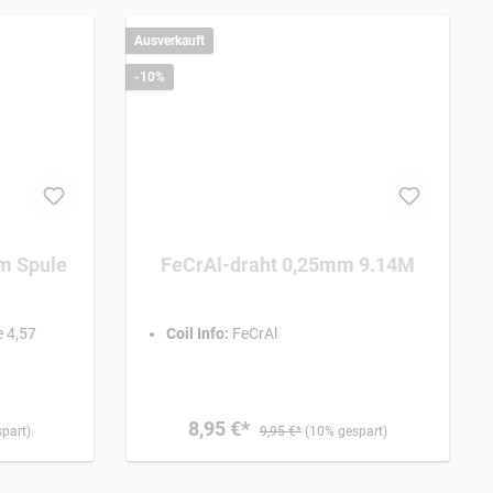
Ausverkauft
-10%
m Spule
FeCrAl-draht 0,25mm 9.14M
 4,57
Coil Info:
FeCrAl
8,95 €*
part)
9,95 €*
(10% gespart)