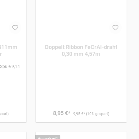
,511mm
Doppelt Ribbon FeCrAl-draht
r
0,30 mm 4,57m
pule 9,14
8,95 €*
part)
9,95 €*
(10% gespart)
Ausverkauft