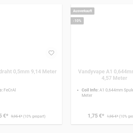
Ausverkauft
-10%
FeCrAl-draht 0,5mm 9,14 Meter
Vandyvape A1 0,644m
4,57 Meter
o:
FeCrAl
Coil Info:
A1 0,644mm Spule
Meter
5 €*
1,75 €*
9,95 €*
(10% gespart)
1,95 €*
(10% ges