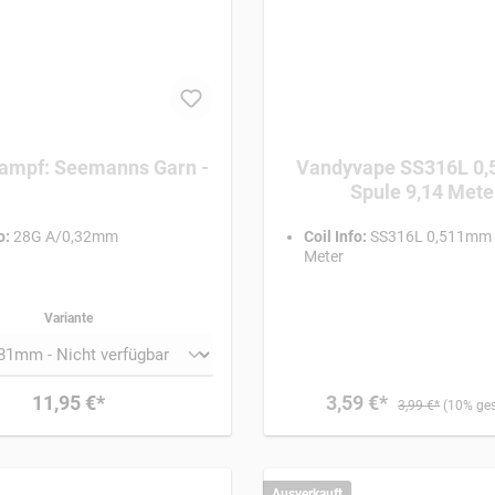
ampf: Seemanns Garn -
Vandyvape SS316L 0
Spule 9,14 Mete
o:
28G A/0,32mm
Coil Info:
SS316L 0,511mm S
Meter
Variante
11,95 €*
3,59 €*
3,99 €*
(10% ges
Ausverkauft