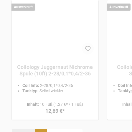
Ausverkauft
Ausverkauft
Coilology Juggernaut Nichrome
Coilo
Spule (10ft) 2-28/0,1*0,4/2-36
S
Coil Info:
2-28/0,1*0,4/2-36
Coil Inf
Tanktyp:
Selbstwickler
Tanktyp
Inhalt:
10 Fuß
(1,27 €* / 1 Fuß)
Inhal
12,69 €*