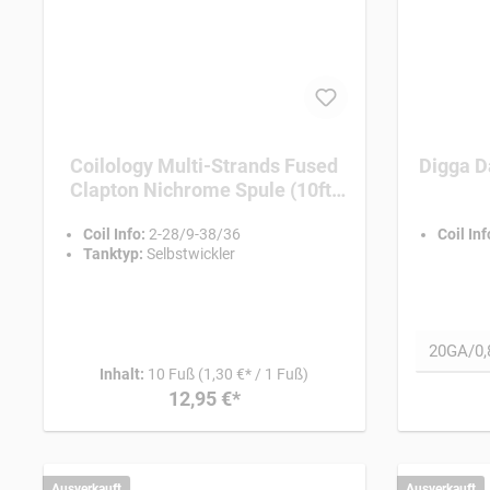
Coilology Multi-Strands Fused
Digga D
Clapton Nichrome Spule (10ft)
2-28/9-38/36
Coil Info:
2-28/9-38/36
Coil Inf
Tanktyp:
Selbstwickler
Inhalt:
10 Fuß
(1,30 €* / 1 Fuß)
12,95 €*
Ausverkauft
Ausverkauft