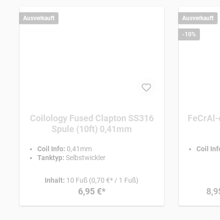
Ausverkauft
Ausverkauft
-10%
Coilology Fused Clapton SS316
Spule (10ft) 0,41mm
Coil Info:
0,41mm
Coil Inf
Tanktyp:
Selbstwickler
Inhalt:
10 Fuß
(0,70 €* / 1 Fuß)
6,95 €*
8,9