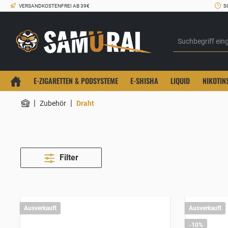
VERSANDKOSTENFREI AB 39€
S
E-ZIGARETTEN & PODSYSTEME
E-SHISHA
LIQUID
NIKOTIN
|
|
Zubehör
Draht
Filter
Ausverkauft
Ausverkauft
-10%