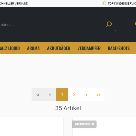
CHNELLER VERSAND
TOP KUNDENSERVI
SALZ LIQUID
AROMA
AKKUTRÄGER
VERDAMPFER
BASE/SHOTS
1
2
35
Artikel
Ausverkauft