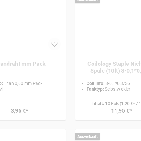
Titandraht mm Pack
Coilology Staple Ni
Spule (10ft) 8-0,1*0
o:
Titan 0,60 mm Pack
Coil Info:
8-0,1*0,3/36
M
Tanktyp:
Selbstwickler
Inhalt:
10 Fuß
(1,20 €* / 
3,95 €*
11,95 €*
Ausverkauft