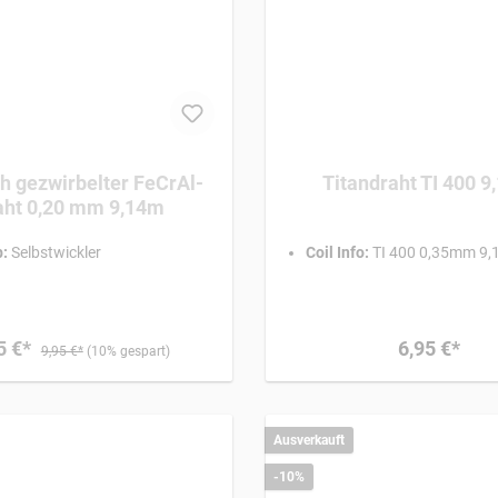
h gezwirbelter FeCrAl-
Titandr
aht 0,20 mm 9,14m
:
Selbstwickler
Coil Info:
TI 400 0
5 €*
6,95 €*
9,95 €*
(10% gespart)
Ausverkauft
-10%