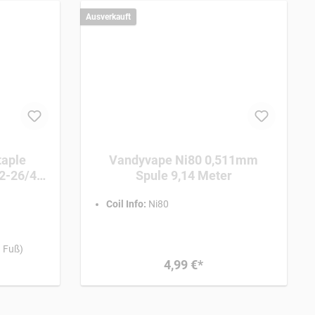
Ausverkauft
taple
Vandyvape Ni80 0,511mm
 2-26/4-
Spule 9,14 Meter
Coil Info:
Ni80
1 Fuß)
4,99 €*