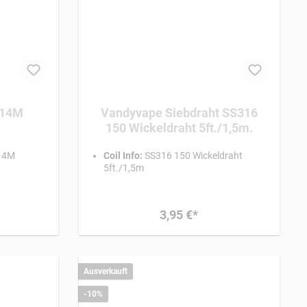
aht TI 400 9,14M
Vandyvape Siebdraht SS316
150 Wickeldraht 5ft./1,5m.
,35mm 9,14M
Coil Info:
SS316 150 Wickeldraht
5ft./1,5m
3,95 €*
Ausverkauft
-10%