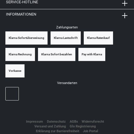
SERVICE-HOTLINE
INFORMATIONEN
Zahlungsarten
Klarna Sofortüberweisung
Klarna Lastschrift
Klarna Ratenkauf
Klarna Rechnung
Klarna Sofort bezahlen
Pay with Klarna
Vorkasse
Versandarten
Impressum
Datenschutz
AGBs
Widerrufsrecht
Versand und Zahlung
Glo Registrierung
Erklärung zur Barrierefreiheit
Job Portal