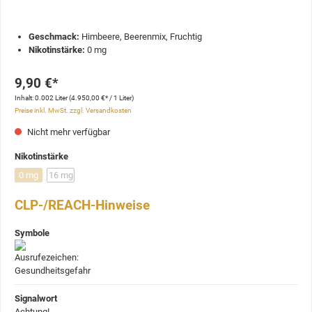
Geschmack:
Himbeere, Beerenmix, Fruchtig
Nikotinstärke:
0 mg
9,90 €*
Inhalt:
0.002 Liter
(4.950,00 €* / 1 Liter)
Preise inkl. MwSt. zzgl. Versandkosten
Nicht mehr verfügbar
Nikotinstärke
0 mg
16 mg
CLP-/REACH-Hinweise
Symbole
Signalwort
Achtung!