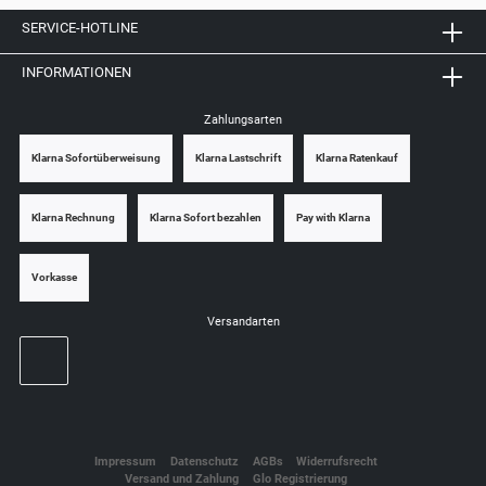
SERVICE-HOTLINE
INFORMATIONEN
Zahlungsarten
Klarna Sofortüberweisung
Klarna Lastschrift
Klarna Ratenkauf
Klarna Rechnung
Klarna Sofort bezahlen
Pay with Klarna
Vorkasse
Versandarten
Impressum
Datenschutz
AGBs
Widerrufsrecht
Versand und Zahlung
Glo Registrierung