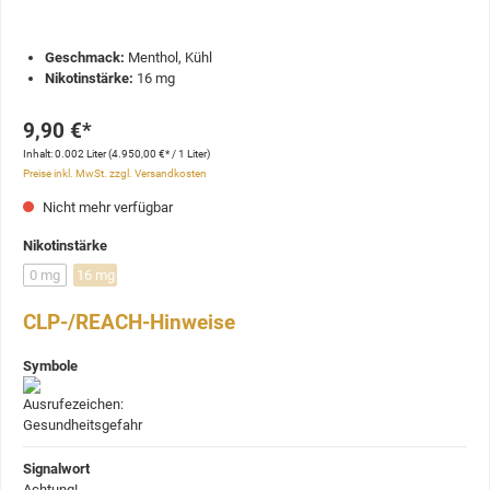
Geschmack:
Menthol, Kühl
Nikotinstärke:
16 mg
9,90 €*
Inhalt:
0.002 Liter
(4.950,00 €* / 1 Liter)
Preise inkl. MwSt. zzgl. Versandkosten
Nicht mehr verfügbar
Nikotinstärke
0 mg
16 mg
CLP-/REACH-Hinweise
Symbole
Signalwort
Achtung!