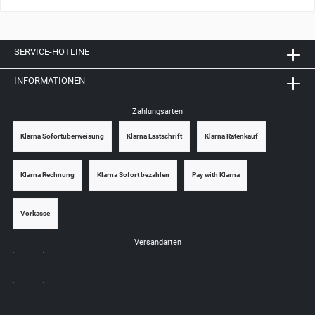
SERVICE-HOTLINE
INFORMATIONEN
Zahlungsarten
Klarna Sofortüberweisung
Klarna Lastschrift
Klarna Ratenkauf
Klarna Rechnung
Klarna Sofort bezahlen
Pay with Klarna
Vorkasse
Versandarten