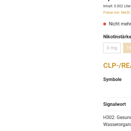
Inhalt:
0.002 Lite
Preise inkl. MwSt
Nicht mehr
Nikotinstärk
0 mg
1
CLP-/RE
Symbole
Signalwort
H302: Gesund
Wasserorganis