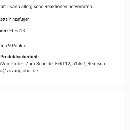
lt . Kann allergische Reaktionen hervorrufen.
ettel hinzufügen
mer:
ELE513
lten
9
Punkte
Produktsicherheit:
Van GmbH, Zum Scheider Feld 12, 51467, Bergisch
fo@vovanglobal.de