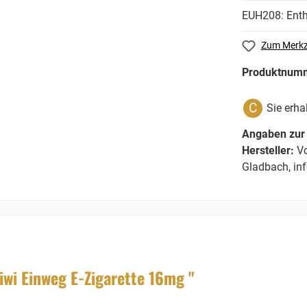
EUH208: Enthä
Zum Merkz
Produktnum
C
Sie erha
Angaben zur 
Hersteller:
Vo
Gladbach, in
wi Einweg E-Zigarette 16mg "