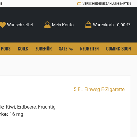
CE
VERSCHIEDENE ZAHLUNGSARTEN
Wunschzettel
Mein Konto
Warenkorb
0,00 €*
PODS
COILS
ZUBEHÖR
SALE %
NEUHEITEN
COMING SOON
5 EL Einweg E-Zigarette
k:
Kiwi, Erdbeere, Fruchtig
rke:
16 mg