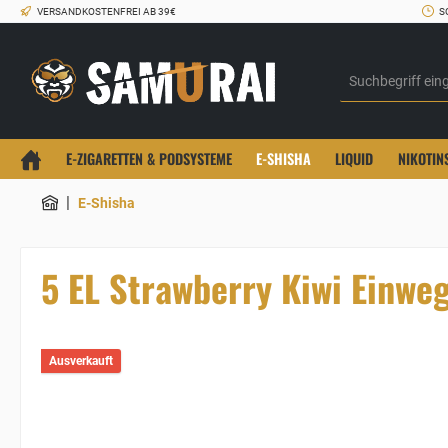
VERSANDKOSTENFREI AB 39€
S
E-ZIGARETTEN & PODSYSTEME
E-SHISHA
LIQUID
NIKOTIN
|
E-Shisha
5 EL Strawberry Kiwi Einwe
Ausverkauft