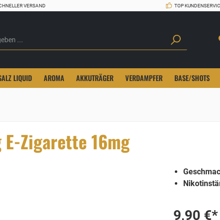
CHNELLER VERSAND
TOP KUNDENSERVI
SALZ LIQUID
AROMA
AKKUTRÄGER
VERDAMPFER
BASE/SHOTS
g E-Zigarette 16mg
Geschmac
Nikotinstä
9,90 €*