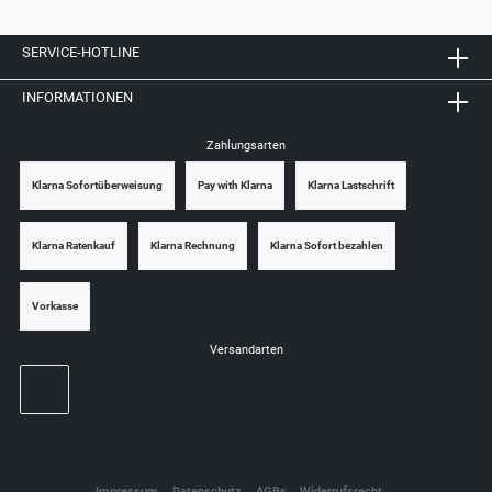
SERVICE-HOTLINE
INFORMATIONEN
Zahlungsarten
Klarna Sofortüberweisung
Pay with Klarna
Klarna Lastschrift
Klarna Ratenkauf
Klarna Rechnung
Klarna Sofort bezahlen
Vorkasse
Versandarten
Impressum
Datenschutz
AGBs
Widerrufsrecht