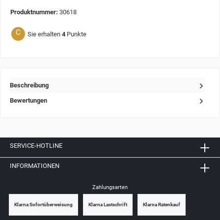
Produktnummer:
30618
C
Sie erhalten
4
Punkte
Beschreibung
Bewertungen
SERVICE-HOTLINE
INFORMATIONEN
Zahlungsarten
Klarna Sofortüberweisung
Klarna Lastschrift
Klarna Ratenkauf