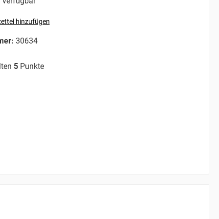
 verfügbar
ettel hinzufügen
mer:
30634
lten
5
Punkte