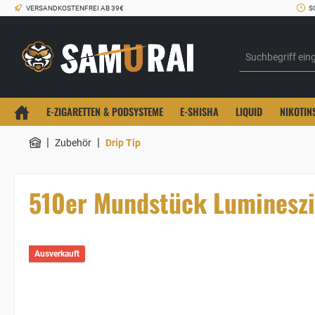
VERSANDKOSTENFREI AB 39€
S
E-ZIGARETTEN & PODSYSTEME
E-SHISHA
LIQUID
NIKOTIN
|
|
Zubehör
Drip Tip
510er Mundstück Luminesz
Ausverkauft