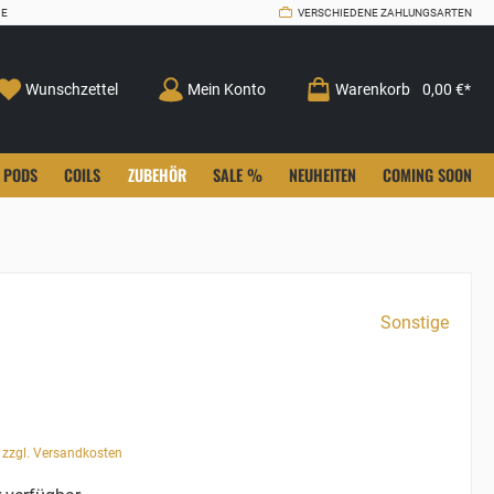
CE
VERSCHIEDENE ZAHLUNGSARTEN
Wunschzettel
Mein Konto
Warenkorb
0,00 €*
PODS
COILS
ZUBEHÖR
SALE %
NEUHEITEN
COMING SOON
Sonstige
. zzgl. Versandkosten