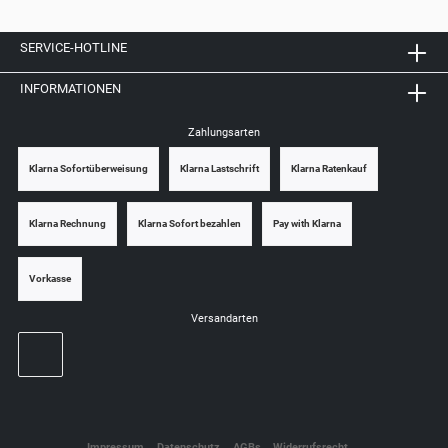
SERVICE-HOTLINE
INFORMATIONEN
Zahlungsarten
Klarna Sofortüberweisung
Klarna Lastschrift
Klarna Ratenkauf
Klarna Rechnung
Klarna Sofort bezahlen
Pay with Klarna
Vorkasse
Versandarten
Impressum
Datenschutz
AGBs
Widerrufsrecht