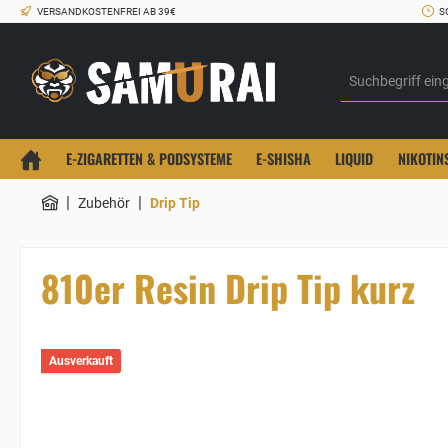
VERSANDKOSTENFREI AB 39€
S
E-ZIGARETTEN & PODSYSTEME
E-SHISHA
LIQUID
NIKOTIN
|
|
Zubehör
Drip Tip
810er Resin Drip Tip kurz
Ausverkauft