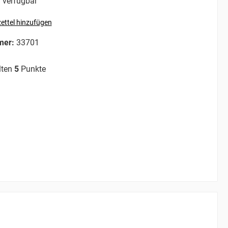
 verfügbar
ettel hinzufügen
mer:
33701
lten
5
Punkte