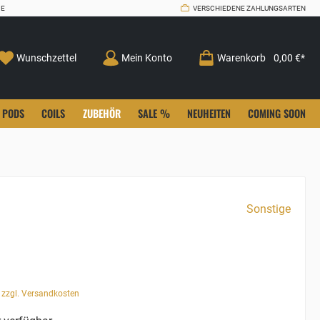
CE
VERSCHIEDENE ZAHLUNGSARTEN
Wunschzettel
Mein Konto
Warenkorb
0,00 €*
PODS
COILS
ZUBEHÖR
SALE %
NEUHEITEN
COMING SOON
Sonstige
. zzgl. Versandkosten