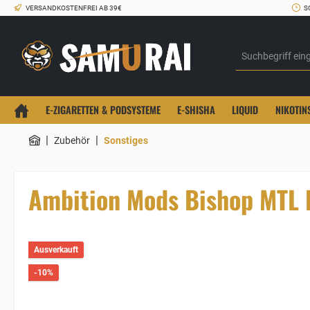
VERSANDKOSTENFREI AB 39€
S
E-ZIGARETTEN & PODSYSTEME
E-SHISHA
LIQUID
NIKOTIN
|
|
Zubehör
Sonstiges
Ambition Mods Bishop MTL 
Ausverkauft
-10%