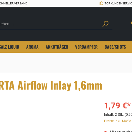
CHNELLER VERSAND
TOP KUNDENSERVI
SALZ LIQUID
AROMA
AKKUTRÄGER
VERDAMPFER
BASE/SHOTS
RTA Airflow Inlay 1,6mm
1,79 €*
Inhalt:
2 Stk.
(0,90
Preise inkl. MwSt