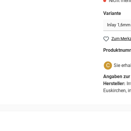
Nicht mehr
Variante
Zum Merkz
Produktnum
C
Sie erha
Angaben zur 
Hersteller:
In
Euskirchen, i