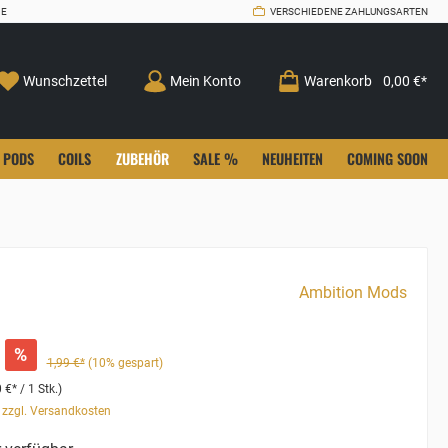
CE
VERSCHIEDENE ZAHLUNGSARTEN
Wunschzettel
Mein Konto
Warenkorb
0,00 €*
PODS
COILS
ZUBEHÖR
SALE %
NEUHEITEN
COMING SOON
Ambition Mods
%
1,99 €*
(10% gespart)
 €* / 1 Stk.)
. zzgl. Versandkosten