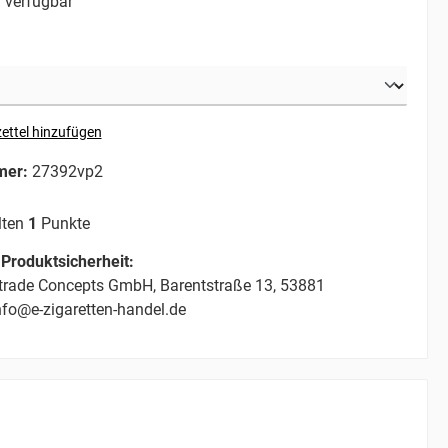
 verfügbar
ettel hinzufügen
mer:
27392vp2
lten
1
Punkte
Produktsicherheit:
trade Concepts GmbH, Barentstraße 13, 53881
nfo@e-zigaretten-handel.de