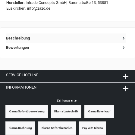
Hersteller:
Intrade Concepts GmbH, Barentstraße 13, 53881
Euskirchen, info@zazo.de
Beschreibung
Bewertungen
SERVICE-HOTLINE
INFORMATIONEN
Zahlungsarten
Klarna Sofortüberweisung
Klarna Lastschrift
Klarna Ratenkauf
Klarna Rechnung
Klarna Sofort bezahlen
Pay with Klarna