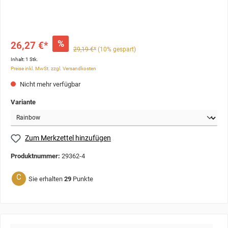
%
26,27 €*
29,19 €*
(10% gespart)
Inhalt:
1 Stk.
Preise inkl. MwSt. zzgl. Versandkosten
Nicht mehr verfügbar
Variante
Zum Merkzettel hinzufügen
Produktnummer:
29362-4
C
Sie erhalten
29
Punkte