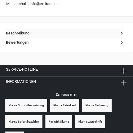
Mainaschaff, info@ex-trade.net
Beschreibung
Bewertungen
SERVICE-HOTLINE
INFORMATIONEN
Zahlungsarten
Klarna Sofortüberweisung
Klarna Ratenkauf
Klarna Rechnung
Klarna Sofort bezahlen
Pay with Klarna
Klarna Lastschrift