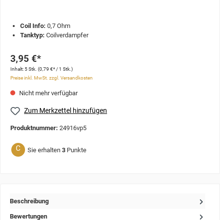
Coil Info:
0,7 Ohm
Tanktyp:
Coilverdampfer
3,95 €*
Inhalt:
5 Stk.
(0,79 €* / 1 Stk.)
Preise inkl. MwSt. zzgl. Versandkosten
Nicht mehr verfügbar
Zum Merkzettel hinzufügen
Produktnummer:
24916vp5
C
Sie erhalten
3
Punkte
Beschreibung
Bewertungen