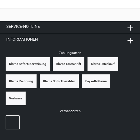
SERVICE-HOTLINE
INFORMATIONEN
Zahlungsarten
Klarna Sofortüberweisung
Klarna Lastschrift
Klarna Ratenkauf
Klarna Rechnung
Klarna Sofort bezahlen
Pay with Klarna
Vorkasse
Versandarten