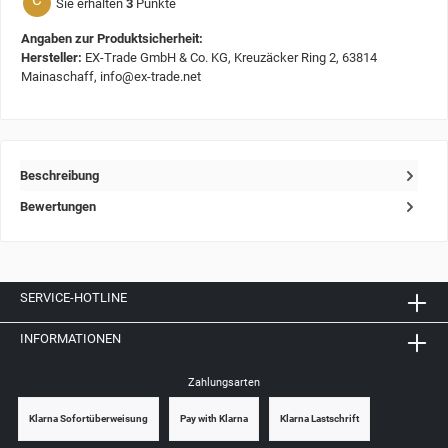
C
Sie erhalten
3
Punkte
Angaben zur Produktsicherheit:
Hersteller:
EX-Trade GmbH & Co. KG, Kreuzäcker Ring 2, 63814
Mainaschaff, info@ex-trade.net
Beschreibung
Bewertungen
SERVICE-HOTLINE
INFORMATIONEN
Zahlungsarten
Klarna Sofortüberweisung
Pay with Klarna
Klarna Lastschrift