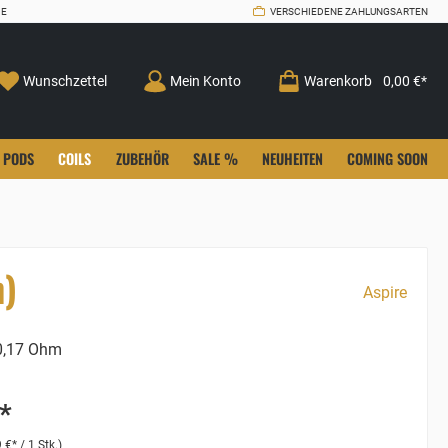
CE
VERSCHIEDENE ZAHLUNGSARTEN
Wunschzettel
Mein Konto
Warenkorb
0,00 €*
PODS
COILS
ZUBEHÖR
SALE %
NEUHEITEN
COMING SOON
n)
Aspire
,17 Ohm
*
 €* / 1 Stk.)