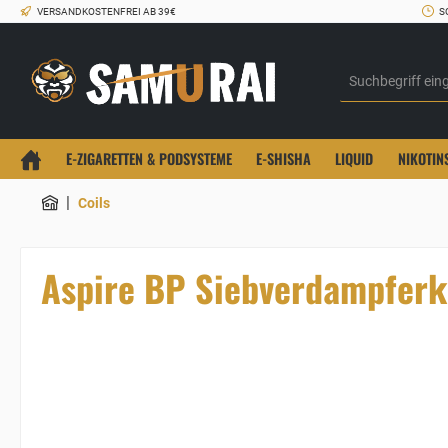
VERSANDKOSTENFREI AB 39€
S
E-ZIGARETTEN & PODSYSTEME
E-SHISHA
LIQUID
NIKOTIN
|
Coils
Aspire BP Siebverdampferk