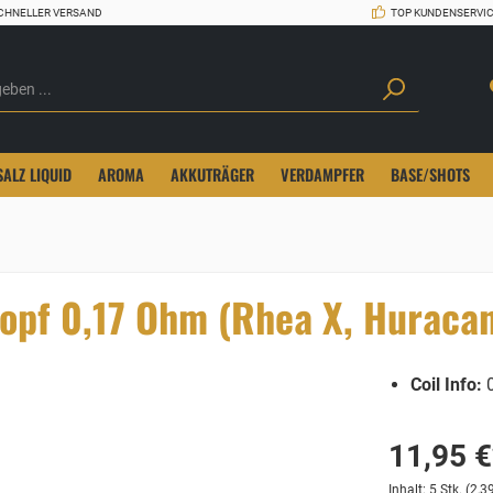
CHNELLER VERSAND
TOP KUNDENSERVI
SALZ LIQUID
AROMA
AKKUTRÄGER
VERDAMPFER
BASE/SHOTS
opf 0,17 Ohm (Rhea X, Huraca
Coil Info:
0
11,95 €
Inhalt:
5 Stk.
(2,39