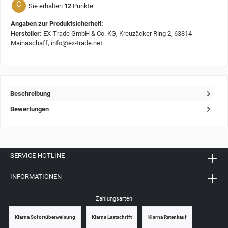
C
Sie erhalten
12
Punkte
Angaben zur Produktsicherheit:
Hersteller:
EX-Trade GmbH & Co. KG, Kreuzäcker Ring 2, 63814
Mainaschaff, info@ex-trade.net
Beschreibung
Bewertungen
SERVICE-HOTLINE
INFORMATIONEN
Zahlungsarten
Klarna Sofortüberweisung
Klarna Lastschrift
Klarna Ratenkauf