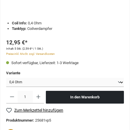
Coil Info:
0,4 Ohm
Tanktyp:
Coilverdampfer
12,95 €*
Inhalt:
5 Stk.
(2,59 €* / 1 Stk.)
Preise inkl. MwSt. zzgl. Versandkosten
Sofort verfügbar, Lieferzeit: 1-3 Werktage
Variante
In den Warenkorb
Zum Merkzettel hinzufügen
Produktnummer:
25681vp5