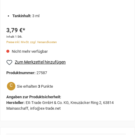
Tankinhalt:
3 ml
3,79 €*
Inhalt:
1 Stk.
Preise inkl. MwSt. zzgl. Versandkosten
Nicht mehr verfügbar
Zum Merkzettel hinzufügen
Produktnummer:
27587
C
Sie erhalten
3
Punkte
Angaben zur Produktsicherheit:
Hersteller:
EX-Trade GmbH & Co. KG, Kreuzäcker Ring 2, 63814
Mainaschaff, info@ex-trade.net