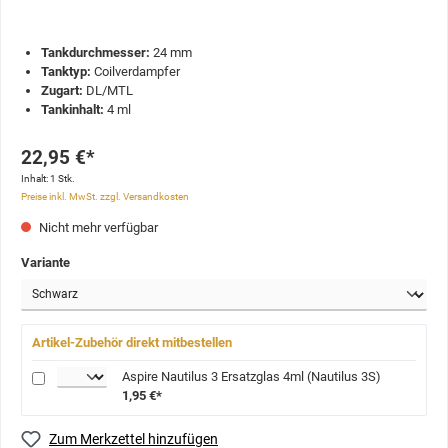
Tankdurchmesser:
24 mm
Tanktyp:
Coilverdampfer
Zugart:
DL/MTL
Tankinhalt:
4 ml
22,95 €*
Inhalt:
1 Stk.
Preise inkl. MwSt. zzgl. Versandkosten
Nicht mehr verfügbar
Variante
Artikel-Zubehör direkt mitbestellen
Aspire Nautilus 3 Ersatzglas 4ml (Nautilus 3S)
1,95 €*
Zum Merkzettel hinzufügen