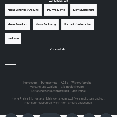
Zahlungsarten
Klarna Sofortüberweisung
Pay with Klarna
Klarna Lastschrift
Klarna Ratenkauf
Klarna Rechnung
Klarna Sofort bezahlen
Vorkasse
Versandarten
Impressum
Datenschutz
AGBs
Widerrufsrecht
Versand und Zahlung
Glo Registrierung
Erklärung zur Barrierefreiheit
Job Portal
* Alle Preise inkl. gesetzl. Mehrwertsteuer zzgl.
Versandkosten
und ggf.
Nachnahmegebühren, wenn nicht anders angegeben.