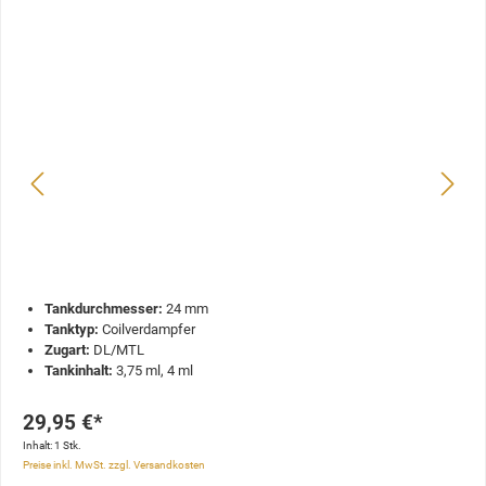
Tankdurchmesser:
24 mm
Tanktyp:
Coilverdampfer
Zugart:
DL/MTL
Tankinhalt:
3,75 ml, 4 ml
29,95 €*
Inhalt:
1 Stk.
Preise inkl. MwSt. zzgl. Versandkosten