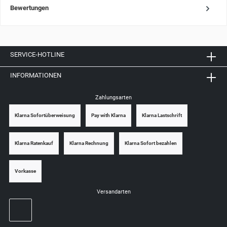
Bewertungen
SERVICE-HOTLINE
INFORMATIONEN
Zahlungsarten
Klarna Sofortüberweisung
Pay with Klarna
Klarna Lastschrift
Klarna Ratenkauf
Klarna Rechnung
Klarna Sofort bezahlen
Vorkasse
Versandarten