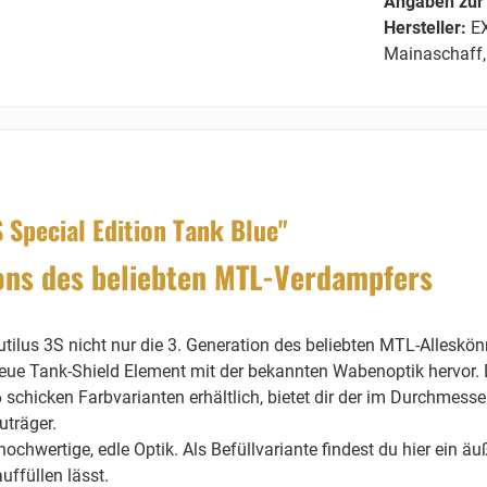
Angaben zur 
Hersteller:
EX
Mainaschaff,
 Special Edition Tank Blue"
tions des beliebten MTL-Verdampfers
utilus 3S nicht nur die 3. Generation des beliebten MTL-Alles
neue Tank-Shield Element mit der bekannten Wabenoptik hervor. D
6 schicken Farbvarianten erhältlich, bietet dir der im Durchmes
uträger.
hochwertige, edle Optik. Als Befüllvariante findest du hier ein ä
ffüllen lässt.