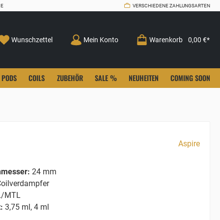
CE
VERSCHIEDENE ZAHLUNGSARTEN
Wunschzettel
Mein Konto
Warenkorb
0,00 €*
PODS
COILS
ZUBEHÖR
SALE %
NEUHEITEN
COMING SOON
Aspire
hmesser:
24 mm
oilverdampfer
/MTL
:
3,75 ml, 4 ml