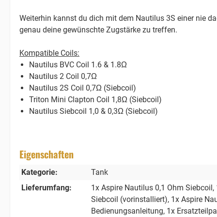
Weiterhin kannst du dich mit dem Nautilus 3S einer nie d
genau deine gewünschte Zugstärke zu treffen.
Kompatible Coils:
Nautilus BVC Coil 1.6 & 1.8Ω
Nautilus 2 Coil 0,7Ω
Nautilus 2S Coil 0,7Ω (Siebcoil)
Triton Mini Clapton Coil 1,8Ω (Siebcoil)
Nautilus Siebcoil 1,0 & 0,3Ω (Siebcoil)
Eigenschaften
Kategorie:
Tank
Lieferumfang:
1x Aspire Nautilus 0,1 Ohm Siebcoil
,
Siebcoil (vorinstalliert)
, 1x Aspire Na
Bedienungsanleitung
, 1x Ersatzteil