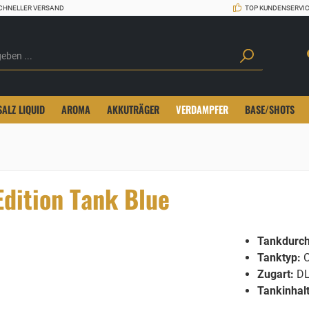
CHNELLER VERSAND
TOP KUNDENSERVI
SALZ LIQUID
AROMA
AKKUTRÄGER
VERDAMPFER
BASE/SHOTS
Edition Tank Blue
Tankdurc
Tanktyp:
C
Zugart:
DL
Tankinhalt