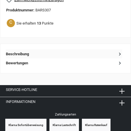
Produktnummer:
BARS307
C
Sie erhalten
13
Punkte
Beschreibung
Bewertungen
SERVICE-HOTLINE
INFORMATIONEN
Zahlungsarten
Klarna Sofortüberweisung
Klarna Lastschrift
Klarna Ratenkauf