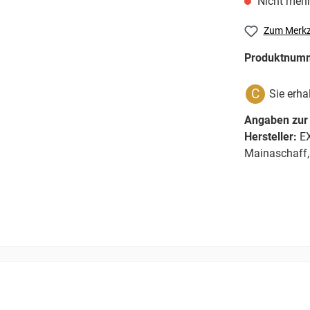
Nicht mehr
Zum Merkz
Produktnum
C
Sie erha
Angaben zur 
Hersteller:
EX
Mainaschaff,