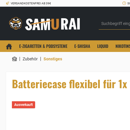
VERSANDKOSTENFREI AB 39€
S
E-ZIGARETTEN & PODSYSTEME
E-SHISHA
LIQUID
NIKOTIN
|
|
Zubehör
Sonstiges
Batteriecase flexibel für 1
Ausverkauft