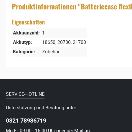
Produktinformationen "Batteriecase flexi
Eigenschaften
Akkuanzahl:
1
Akkutyp:
18650
, 20700
, 21700
Kategorie:
Zubehör
SERVICE-HOTLINE
Unterstützung und Beratung unter:
0821 78986719
Mo-Fr, 09:00 - 16:00 Uhr oder per Mail an: