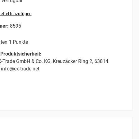
 verfügbar
ettel hinzufügen
mer:
8595
lten
1
Punkte
Produktsicherheit:
-Trade GmbH & Co. KG, Kreuzäcker Ring 2, 63814
 info@ex-trade.net