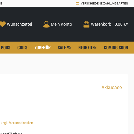
CE
VERSCHIEDENE ZAHLUNGSARTEN
Wunschzettel
Mein Konto
Warenkorb
0,00 €*
PODS
COILS
ZUBEHÖR
SALE %
NEUHEITEN
COMING SOON
Akkucase
. zzgl. Versandkosten