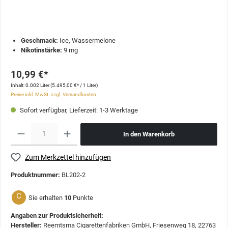
Geschmack:
Ice, Wassermelone
Nikotinstärke:
9 mg
10,99 €*
Inhalt:
0.002 Liter
(5.495,00 €* / 1 Liter)
Preise inkl. MwSt. zzgl. Versandkosten
Sofort verfügbar, Lieferzeit: 1-3 Werktage
In den Warenkorb
Zum Merkzettel hinzufügen
Produktnummer:
BL202-2
C
Sie erhalten
10
Punkte
Angaben zur Produktsicherheit:
Hersteller:
Reemtsma Cigarettenfabriken GmbH, Friesenweg 18, 22763