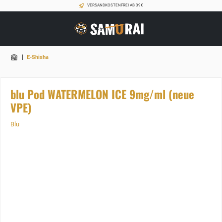
VERSANDKOSTENFREI AB 39€
|
E-Shisha
blu Pod WATERMELON ICE 9mg/ml (neue
VPE)
Blu