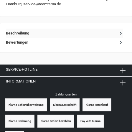
Hamburg, service@reemtsma.de
Beschreibung
Bewertungen
SERVICE-HOTLINE
INFORMATIONEN
Zahlungsarten
Klarna Sofortüberweisung
Klarna Lastschrift
Klarna Ratenkauf
Klarna Rechnung
Klarna Sofort bezahlen
Pay with Klarna