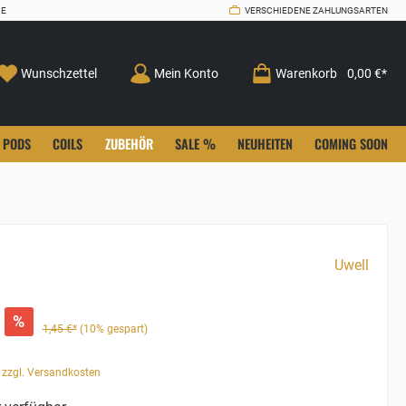
CE
VERSCHIEDENE ZAHLUNGSARTEN
Wunschzettel
Mein Konto
Warenkorb
0,00 €*
PODS
COILS
ZUBEHÖR
SALE %
NEUHEITEN
COMING SOON
Uwell
%
1,45 €*
(10% gespart)
. zzgl. Versandkosten