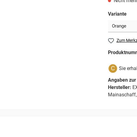
Nicht mehr
Variante
Zum Merkz
Produktnum
C
Sie erha
Angaben zur 
Hersteller:
EX
Mainaschaff,