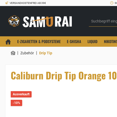
VERSANDKOSTENFREI AB 39€
S
E-ZIGARETTEN & PODSYSTEME
E-SHISHA
LIQUID
NIKOTIN
|
|
Zubehör
Drip Tip
Caliburn Drip Tip Orange 1
Ausverkauft
-10%