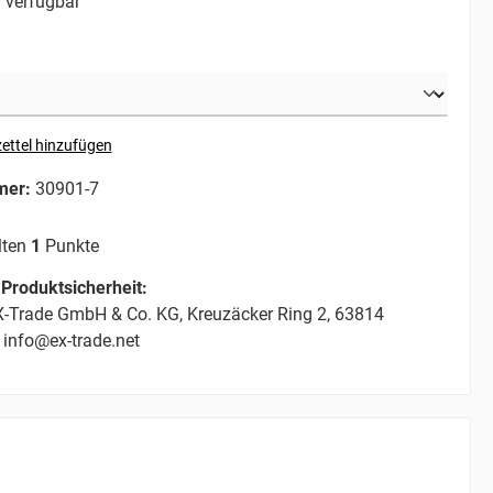
 verfügbar
ettel hinzufügen
mer:
30901-7
lten
1
Punkte
Produktsicherheit:
-Trade GmbH & Co. KG, Kreuzäcker Ring 2, 63814
 info@ex-trade.net