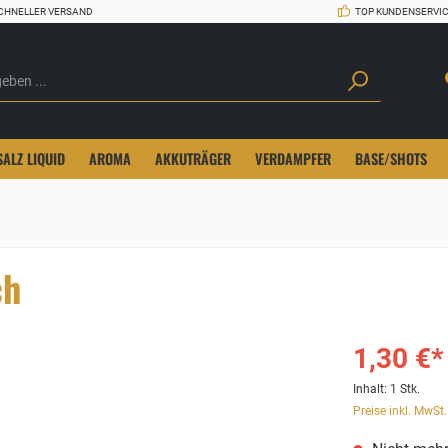
CHNELLER VERSAND
TOP KUNDENSERVI
SALZ LIQUID
AROMA
AKKUTRÄGER
VERDAMPFER
BASE/SHOTS
ch
1,30 €*
Inhalt:
1 Stk.
Preise inkl. MwSt