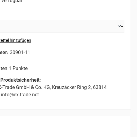
 verfügbar
ettel hinzufügen
mer:
30901-11
lten
1
Punkte
Produktsicherheit:
-Trade GmbH & Co. KG, Kreuzäcker Ring 2, 63814
 info@ex-trade.net