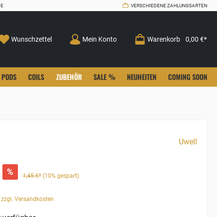
CE
VERSCHIEDENE ZAHLUNGSARTEN
Wunschzettel
Mein Konto
Warenkorb
0,00 €*
PODS
COILS
ZUBEHÖR
SALE %
NEUHEITEN
COMING SOON
Uwell
%
1,45 €*
(10% gespart)
. zzgl. Versandkosten