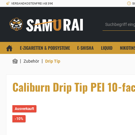
VERSANDKOSTENFREI AB 39€
S
E-ZIGARETTEN & PODSYSTEME
E-SHISHA
LIQUID
NIKOTIN
|
|
Zubehör
Drip Tip
Caliburn Drip Tip PEI 10-fa
Ausverkauft
-10%