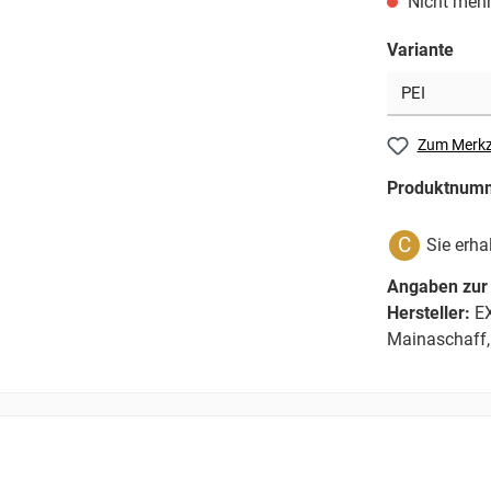
Nicht mehr
Variante
Zum Merkz
Produktnum
C
Sie erha
Angaben zur 
Hersteller:
EX
Mainaschaff,