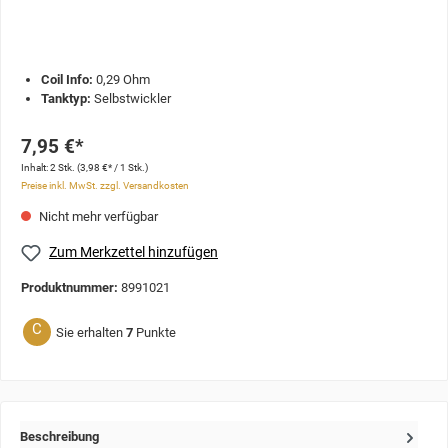
Coil Info:
0,29 Ohm
Tanktyp:
Selbstwickler
7,95 €*
Inhalt:
2 Stk.
(3,98 €* / 1 Stk.)
Preise inkl. MwSt. zzgl. Versandkosten
Nicht mehr verfügbar
Zum Merkzettel hinzufügen
Produktnummer:
8991021
C
Sie erhalten
7
Punkte
Beschreibung