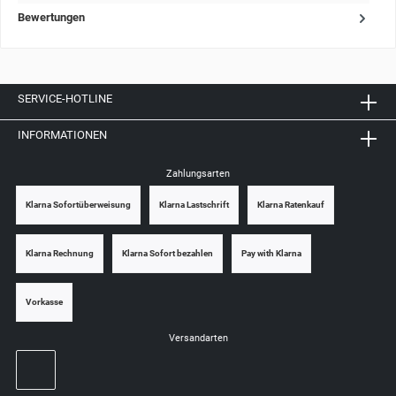
Bewertungen
SERVICE-HOTLINE
INFORMATIONEN
Zahlungsarten
Klarna Sofortüberweisung
Klarna Lastschrift
Klarna Ratenkauf
Klarna Rechnung
Klarna Sofort bezahlen
Pay with Klarna
Vorkasse
Versandarten