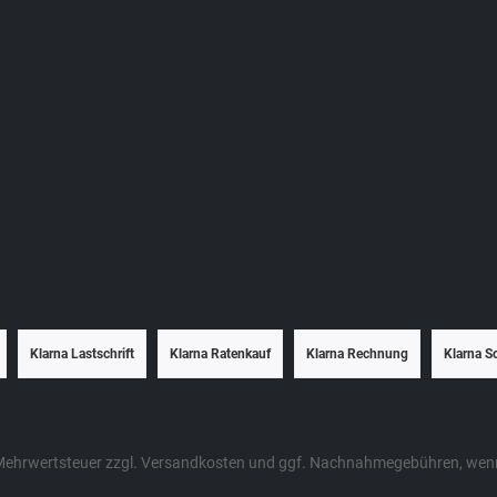
Klarna Lastschrift
Klarna Ratenkauf
Klarna Rechnung
Klarna S
. Mehrwertsteuer zzgl.
Versandkosten
und ggf. Nachnahmegebühren, wenn