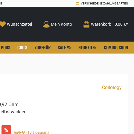
CE
VERSCHIEDENE ZAHLUNGSARTEN
Wunschzettel
Mein Konto
Warenkorb
0,00 €*
PODS
COILS
ZUBEHÖR
SALE %
NEUHEITEN
COMING SOON
Coilology
,92 Ohm
elbstwickler
%
5,95 €*
(10% gespart)