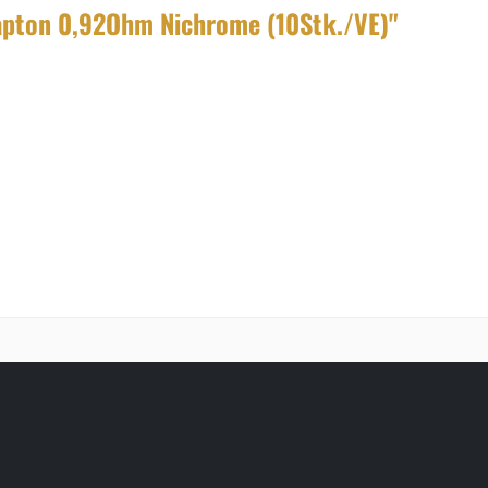
apton 0,92Ohm Nichrome (10Stk./VE)"