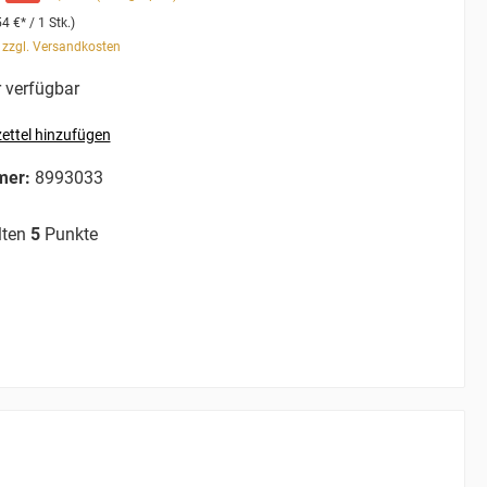
54 €* / 1 Stk.)
. zzgl. Versandkosten
 verfügbar
ettel hinzufügen
mer:
8993033
lten
5
Punkte