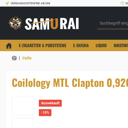
VERSANDKOSTENFREI AB 39€
S
E-ZIGARETTEN & PODSYSTEME
E-SHISHA
LIQUID
NIKOTIN
|
Coils
Coilology MTL Clapton 0,9
Ausverkauft
-10%