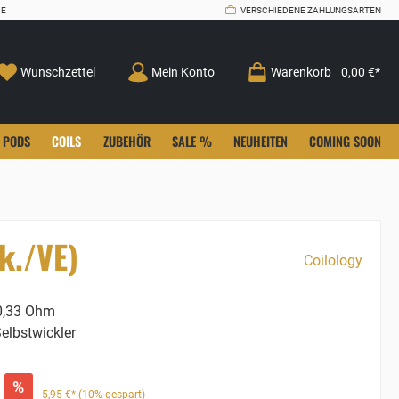
CE
VERSCHIEDENE ZAHLUNGSARTEN
Wunschzettel
Mein Konto
Warenkorb
0,00 €*
PODS
COILS
ZUBEHÖR
SALE %
NEUHEITEN
COMING SOON
k./VE)
Coilology
,33 Ohm
elbstwickler
%
5,95 €*
(10% gespart)