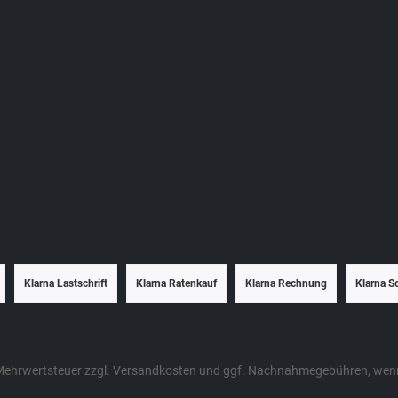
Klarna Lastschrift
Klarna Ratenkauf
Klarna Rechnung
Klarna S
. Mehrwertsteuer zzgl.
Versandkosten
und ggf. Nachnahmegebühren, wenn