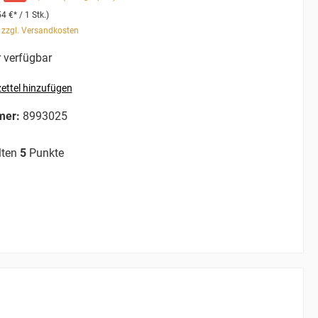
54 €* / 1 Stk.)
. zzgl. Versandkosten
 verfügbar
ettel hinzufügen
mer:
8993025
lten
5
Punkte