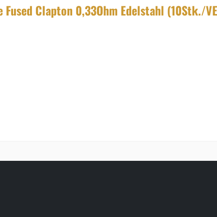
e Fused Clapton 0,33Ohm Edelstahl (10Stk./VE