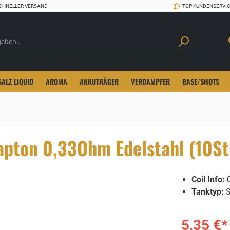
CHNELLER VERSAND
TOP KUNDENSERVI
SALZ LIQUID
AROMA
AKKUTRÄGER
VERDAMPFER
BASE/SHOTS
lapton 0,33Ohm Edelstahl (10St
Coil Info:
0
Tanktyp:
S
5,35 €*