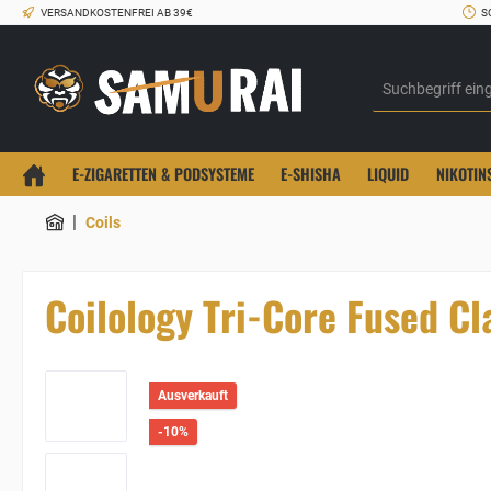
VERSANDKOSTENFREI AB 39€
S
E-ZIGARETTEN & PODSYSTEME
E-SHISHA
LIQUID
NIKOTIN
|
Coils
Coilology Tri-Core Fused C
Ausverkauft
-10%