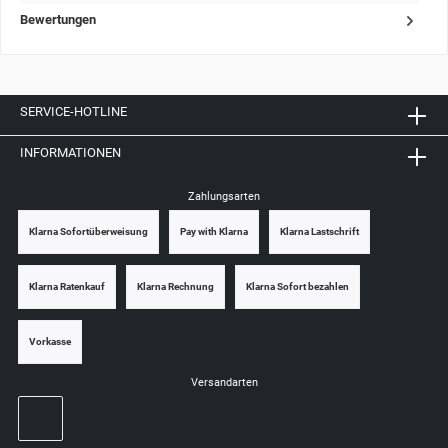
Bewertungen
SERVICE-HOTLINE
INFORMATIONEN
Zahlungsarten
Klarna Sofortüberweisung
Pay with Klarna
Klarna Lastschrift
Klarna Ratenkauf
Klarna Rechnung
Klarna Sofort bezahlen
Vorkasse
Versandarten