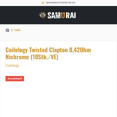
VERSANDKOSTENFREI AB 39€
|
Coils
Coilology Twisted Clapton 0,42Ohm
Nichrome (10Stk./VE)
Coilology
Ausverkauft