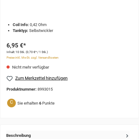
Coil Info:
0,42 Ohm
Tanktyp:
Selbstwickler
6,95 €*
Inhalt:
10 Stk.
(0,70 €* / 1 Stk.)
Preise inkl. MwSt. zzgl. Versandkosten
Nicht mehr verfügbar
Zum Merkzettel hinzufügen
Produktnummer:
8993015
C
Sie erhalten
6
Punkte
Beschreibung