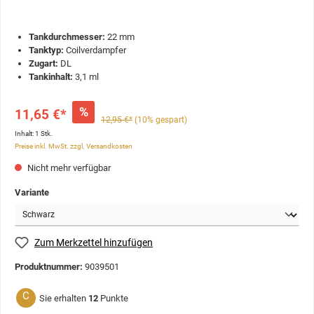
Tankdurchmesser:
22 mm
Tanktyp:
Coilverdampfer
Zugart:
DL
Tankinhalt:
3,1 ml
%
11,65 €*
12,95 €*
(10% gespart)
Inhalt:
1 Stk.
Preise inkl. MwSt. zzgl. Versandkosten
Nicht mehr verfügbar
Variante
Zum Merkzettel hinzufügen
Produktnummer:
9039501
C
Sie erhalten
12
Punkte