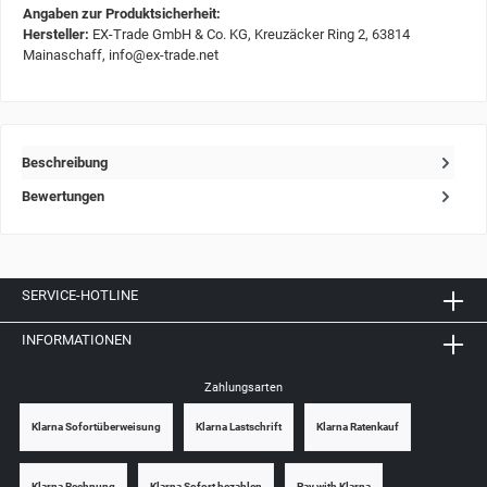
Angaben zur Produktsicherheit:
Hersteller:
EX-Trade GmbH & Co. KG, Kreuzäcker Ring 2, 63814
Mainaschaff, info@ex-trade.net
Beschreibung
Bewertungen
SERVICE-HOTLINE
INFORMATIONEN
Zahlungsarten
Klarna Sofortüberweisung
Klarna Lastschrift
Klarna Ratenkauf
Klarna Rechnung
Klarna Sofort bezahlen
Pay with Klarna