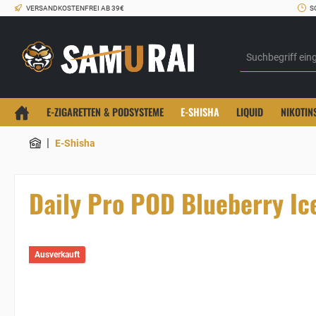
VERSANDKOSTENFREI AB 39€
S
E-ZIGARETTEN & PODSYSTEME
E-SHISHA
LIQUID
NIKOTIN
|
E-Shisha
Daily Pro POD Blueberry Ic
Ausverkauft