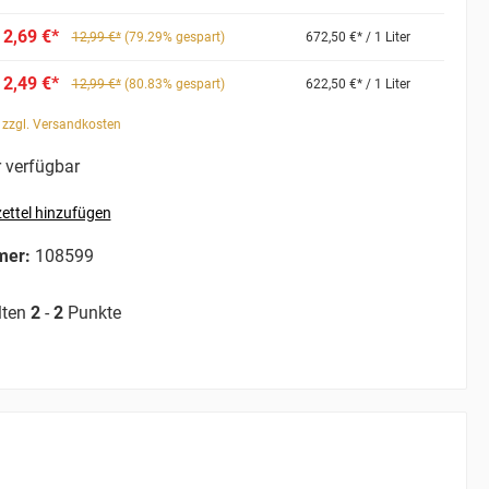
2,69 €*
12,99 €*
(79.29% gespart)
672,50 €* / 1 Liter
2,49 €*
12,99 €*
(80.83% gespart)
622,50 €* / 1 Liter
. zzgl. Versandkosten
 verfügbar
ettel hinzufügen
mer:
108599
lten
2
-
2
Punkte