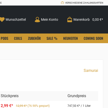
CE
VERSCHIEDENE ZAHLUNGSARTEN
Wunschzettel
Mein Konto
Warenkorb
0,00 €*
PODS
COILS
ZUBEHÖR
SALE %
NEUHEITEN
COMING SOON
Samurai
Stückpreis
Grundpreis
2,99 €*
12,99 €*
(76.98% gespart)
747,50 €* / 1 Liter