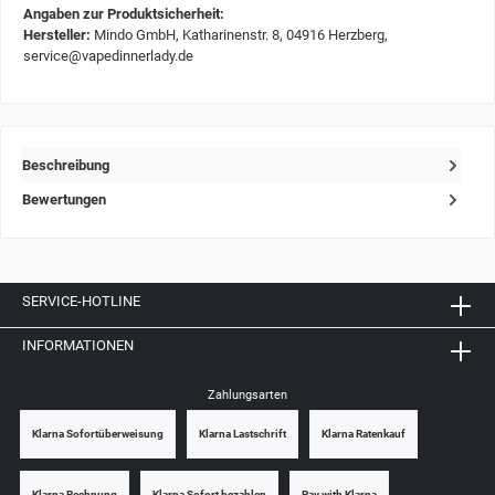
Angaben zur Produktsicherheit:
Hersteller:
Mindo GmbH, Katharinenstr. 8, 04916 Herzberg,
service@vapedinnerlady.de
Beschreibung
Bewertungen
SERVICE-HOTLINE
INFORMATIONEN
Zahlungsarten
Klarna Sofortüberweisung
Klarna Lastschrift
Klarna Ratenkauf
Klarna Rechnung
Klarna Sofort bezahlen
Pay with Klarna