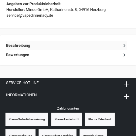
Angaben zur Produktsicherheit:
Hersteller:
Mindo GmbH, Katharinenstr. 8, 04916 Herzberg,
service@vapedinnerlady.de
Beschreibung
Bewertungen
SERVICE-HOTLINE
INFORMATIONEN
Zahlungsarten
Klarna Sofortüberweisung
Klarna Lastschrift
Klarna Ratenkauf
Klarna Rechnung
Klarna Sofort bezahlen
Pay with Klarna