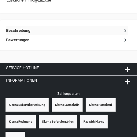
Euskirchen, info@zazo.de
Beschreibung
Bewertungen
SERVICE-HOTLINE
INFORMATIONEN
Zahlungsarten
Klarna Sofortüberweisung
Klarna Lastschrift
Klarna Ratenkauf
Klarna Rechnung
Klarna Sofort bezahlen
Pay with Klarna