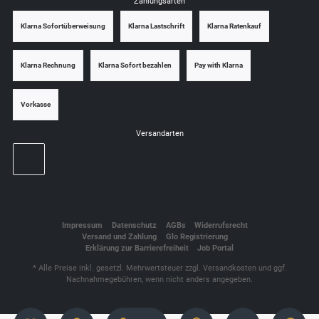
Zahlungsarten
Klarna Sofortüberweisung
Klarna Lastschrift
Klarna Ratenkauf
Klarna Rechnung
Klarna Sofort bezahlen
Pay with Klarna
Vorkasse
Versandarten
Impressum
Datenschutz
AGBs
Widerrufsrecht
Versand und Zahlung
Glo Registrierung
Erklärung zur Barrierefreiheit
Job Portal
* Alle Preise inkl. gesetzl. Mehrwertsteuer zzgl.
Versandkosten
und ggf.
Nachnahmegebühren, wenn nicht anders angegeben.