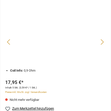
Coil Info:
0,9 Ohm
17,95 €*
Inhalt:
5 Stk.
(3,59 €* / 1 Stk.)
Preise inkl. MwSt. zzgl. Versandkosten
Nicht mehr verfügbar
Zum Merkzettel hinzufügen