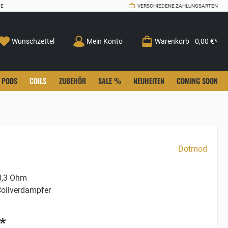
CE
VERSCHIEDENE ZAHLUNGSARTEN
Wunschzettel
Mein Konto
Warenkorb
0,00 €*
PODS
COILS
ZUBEHÖR
SALE %
NEUHEITEN
COMING SOON
Dotmod
,3 Ohm
oilverdampfer
*