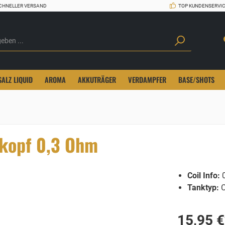
CHNELLER VERSAND
TOP KUNDENSERVI
SALZ LIQUID
AROMA
AKKUTRÄGER
VERDAMPFER
BASE/SHOTS
kopf 0,3 Ohm
Coil Info:
0
Tanktyp:
C
15,95 €