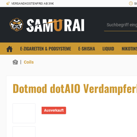
VERSANDKOSTENFREI AB 39€
S
E-ZIGARETTEN & PODSYSTEME
E-SHISHA
LIQUID
NIKOTIN
|
Coils
Dotmod dotAIO Verdampfer
Ausverkauft