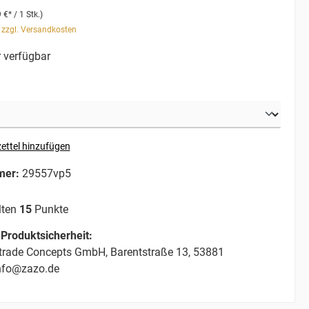
 €* / 1 Stk.)
. zzgl. Versandkosten
 verfügbar
ettel hinzufügen
mer:
29557vp5
lten
15
Punkte
Produktsicherheit:
trade Concepts GmbH, Barentstraße 13, 53881
info@zazo.de