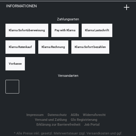
INFORMATIONEN
Zahlungsarten
Klarna Sofortüberweisung
Pay with Klarna
Klarna Lastschrift
Klarna Ratenkauf
Klarna Rechnung
Klarna Sofort bezahlen
Vorkasse
Versandarten
Impressum
Datenschutz
AGBs
Widerrufsrecht
Versand und Zahlung
Glo Registrierung
Erklärung zur Barrierefreiheit
Job Portal
* Alle Preise inkl. gesetzl. Mehrwertsteuer zzgl.
Versandkosten
und ggf.