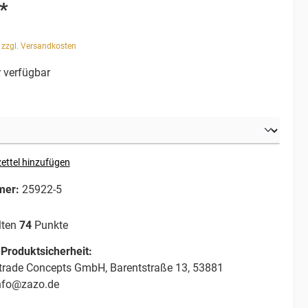
*
. zzgl. Versandkosten
 verfügbar
ettel hinzufügen
mer:
25922-5
lten
74
Punkte
Produktsicherheit:
trade Concepts GmbH, Barentstraße 13, 53881
info@zazo.de