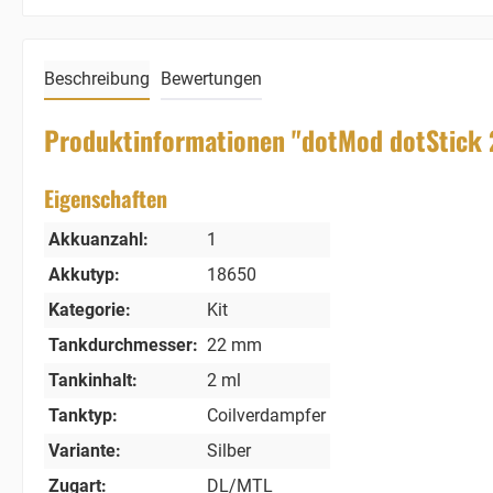
Beschreibung
Bewertungen
Produktinformationen "dotMod dotStick 2
Eigenschaften
Akkuanzahl:
1
Akkutyp:
18650
Kategorie:
Kit
Tankdurchmesser:
22 mm
Tankinhalt:
2 ml
Tanktyp:
Coilverdampfer
Variante:
Silber
Zugart:
DL/MTL