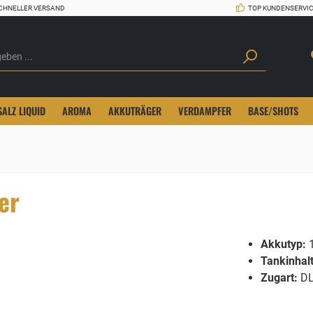
CHNELLER VERSAND
TOP KUNDENSERVI
SALZ LIQUID
AROMA
AKKUTRÄGER
VERDAMPFER
BASE/SHOTS
er
Akkutyp:
1
Tankinhalt
Zugart:
DL