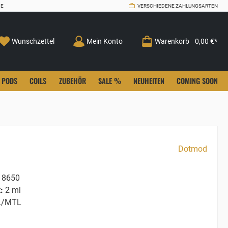
CE
VERSCHIEDENE ZAHLUNGSARTEN
Wunschzettel
Mein Konto
Warenkorb
0,00 €*
PODS
COILS
ZUBEHÖR
SALE %
NEUHEITEN
COMING SOON
Dotmod
8650
:
2 ml
/MTL