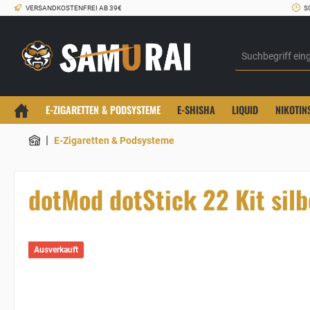
VERSANDKOSTENFREI AB 39€
S
E-ZIGARETTEN & PODSYSTEME
E-SHISHA
LIQUID
NIKOTIN
|
E-Zigaretten & Podsysteme
dotMod dotStick 22 Kit silb
Ausverkauft