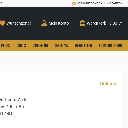
CE
VERSCHIEDENE ZAHLUNGSARTEN
Wunschzettel
Mein Konto
Warenkorb
0,00 €*
PODS
COILS
ZUBEHÖR
SALE %
NEUHEITEN
COMING SOON
Dotmod
erbaute Zelle
re:
700 mAh
L/RDL