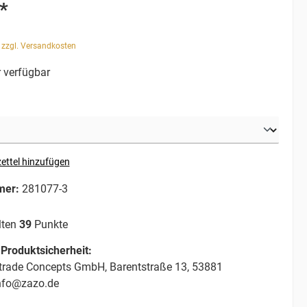
*
. zzgl. Versandkosten
 verfügbar
ettel hinzufügen
mer:
281077-3
lten
39
Punkte
Produktsicherheit:
trade Concepts GmbH, Barentstraße 13, 53881
info@zazo.de