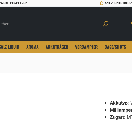
CHNELLER VERSAND
TOP KUNDENSERVI
SALZ LIQUID
AROMA
AKKUTRÄGER
VERDAMPFER
BASE/SHOTS
Akkutyp:
V
Milliampe
Zugart:
MT