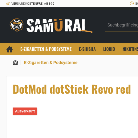
VERSANDKOSTENFREI AB 39€
S
E-ZIGARETTEN & PODSYSTEME
E-SHISHA
LIQUID
NIKOTIN
|
E-Zigaretten & Podsysteme
DotMod dotStick Revo red
Ausverkauft