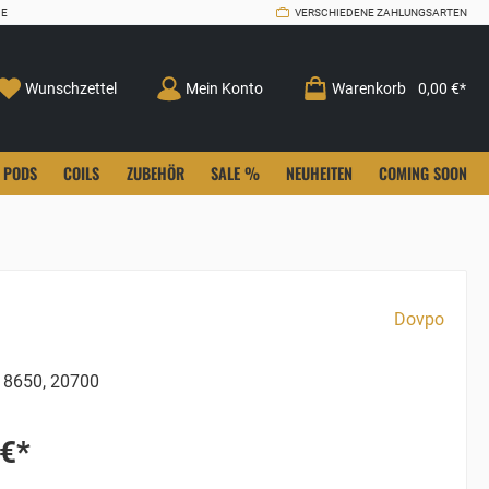
CE
VERSCHIEDENE ZAHLUNGSARTEN
Wunschzettel
Mein Konto
Warenkorb
0,00 €*
PODS
COILS
ZUBEHÖR
SALE %
NEUHEITEN
COMING SOON
Dovpo
8650, 20700
 €*