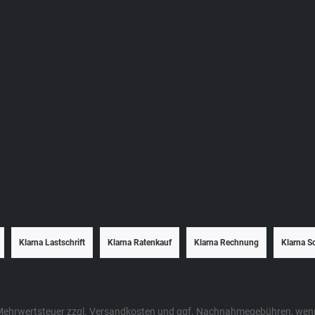
Klarna Lastschrift
Klarna Ratenkauf
Klarna Rechnung
Klarna S
. Mehrwertsteuer zzgl.
Versandkosten
und ggf. Nachnahmegebühren, wenn