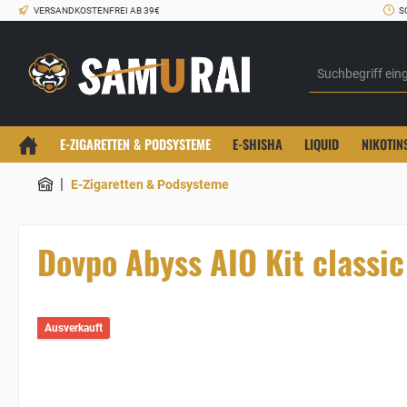
VERSANDKOSTENFREI AB 39€
S
E-ZIGARETTEN & PODSYSTEME
E-SHISHA
LIQUID
NIKOTIN
|
E-Zigaretten & Podsysteme
Dovpo Abyss AIO Kit classic
Ausverkauft