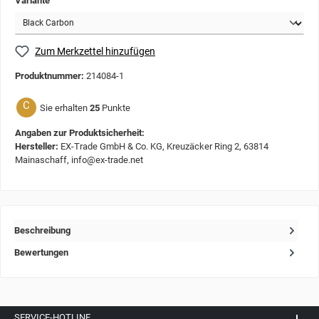
Variante
Zum Merkzettel hinzufügen
Produktnummer:
214084-1
C
Sie erhalten
25
Punkte
Angaben zur Produktsicherheit:
Hersteller:
EX-Trade GmbH & Co. KG, Kreuzäcker Ring 2, 63814
Mainaschaff, info@ex-trade.net
Beschreibung
Bewertungen
SERVICE-HOTLINE