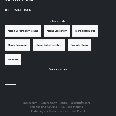
INFORMATIONEN
Zahlungsarten
Klarna Sofortüberweisung
Klarna Lastschrift
Klarna Ratenkauf
Klarna Rechnung
Klarna Sofort bezahlen
Pay with Klarna
Vorkasse
Versandarten
Impressum
Datenschutz
AGBs
Widerrufsrecht
Versand und Zahlung
Glo Registrierung
Erklärung zur Barrierefreiheit
Job Portal