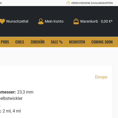
CE
VERSCHIEDENE ZAHLUNGSARTEN
Wunschzettel
Mein Konto
Warenkorb
0,00 €*
PODS
COILS
ZUBEHÖR
SALE %
NEUHEITEN
COMING SOON
Dovpo
hmesser:
23,3 mm
elbstwickler
L
:
2 ml, 4 ml