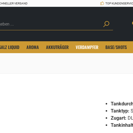
CHNELLER VERSAND
TOP KUNDENSERVI
SALZ LIQUID
AROMA
AKKUTRÄGER
VERDAMPFER
BASE/SHOTS
Tankdurc
Tanktyp:
S
Zugart:
D
Tankinhalt