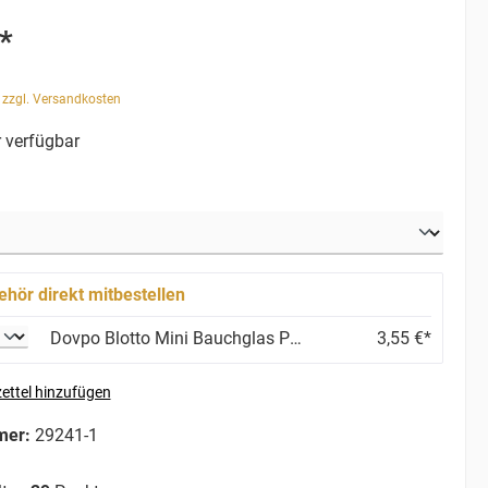
*
. zzgl. Versandkosten
 verfügbar
ehör direkt mitbestellen
Dovpo Blotto Mini Bauchglas PTCG 4 ml
3,55 €*
ettel hinzufügen
mer:
29241-1