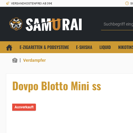
VERSANDKOSTENFREI AB 39€
S
E-ZIGARETTEN & PODSYSTEME
E-SHISHA
LIQUID
NIKOTIN
|
Verdampfer
Dovpo Blotto Mini ss
Ausverkauft