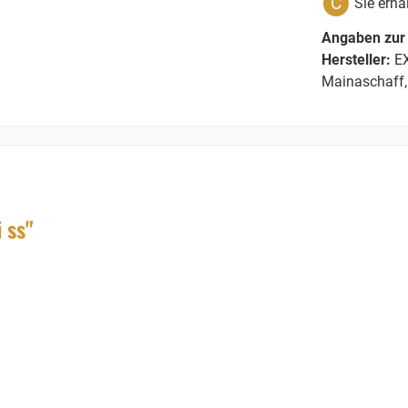
C
Sie erha
Angaben zur 
Hersteller:
EX
Mainaschaff,
 ss"