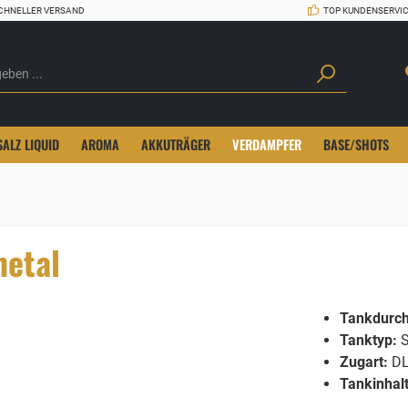
CHNELLER VERSAND
TOP KUNDENSERVI
SALZ LIQUID
AROMA
AKKUTRÄGER
VERDAMPFER
BASE/SHOTS
metal
Tankdurc
Tanktyp:
S
Zugart:
D
Tankinhalt