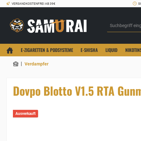
VERSANDKOSTENFREI AB 39€
S
E-ZIGARETTEN & PODSYSTEME
E-SHISHA
LIQUID
NIKOTIN
|
Verdampfer
Dovpo Blotto V1.5 RTA Gun
Ausverkauft