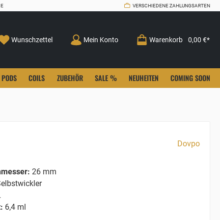
CE
VERSCHIEDENE ZAHLUNGSARTEN
Wunschzettel
Mein Konto
Warenkorb
0,00 €*
PODS
COILS
ZUBEHÖR
SALE %
NEUHEITEN
COMING SOON
Dovpo
hmesser:
26 mm
elbstwickler
L
:
6,4 ml