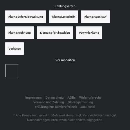
Zahlungsarten
Klarna Sofortüberweisung
Klarna Lastschrift
Klarna Ratenkauf
Klarna Rechnung
Klarna Sofort bezahlen
Pay with Klarna
Vorkasse
Versandarten
Impressum
Datenschutz
AGBs
Widerrufsrecht
Versand und Zahlung
Glo Registrierung
Erklärung zur Barrierefreiheit
Job Portal
* Alle Preise inkl. gesetzl. Mehrwertsteuer zzgl.
Versandkosten
und ggf.
Nachnahmegebühren, wenn nicht anders angegeben.